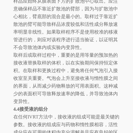
样品应始终从膜表面下方的扩散池中心取出。应注
意确保样品不靠近扩散池的臂部，因为与扩散池中
心相比，臂底部的混合是最小的。取样过于靠近扩
散池的臂可能导致样品浓度较低和活性成分释放速
率明显非线性。如果取样程序不是使用校准的移液
管进行的，则应对该程序进行适当验证，以证明其
不会导致池体内或实验内变异性。
取样后或取样过程中，重要的是用等量的预加热的
接收液替换取样的体积，以在实验期间保持恒定体
积。在取样和更换过程中，避免将任何气泡引入接
收室至关重要。气泡会上升至接收液与惰性膜之间
的界面，从而减少药物释放的可用表面积。这种减
少的表面积可导致释放速率的降低，并导致池体内
变异性。
4.4接受液的组分
在任何IVRT方法中，接收液的组成可能是最关键的
参数。接收液的组成应与药物和惰性膜相容，活性
成分应在可用的体积内充分溶解并且应有良好的区