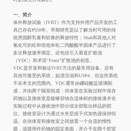
一、简介
体外释放试验（IVRT）作为支持外用产品开发的工
具已存在约50年。早期研究是以了解当时可用的传
统类固醇乳膏和软膏的释放特性；Shah和其他人对
氢化可的松和倍他米松二丙酸酯半固体产品进行了
多次释放速率测定。还包括引入垂直扩散池
（VDC）和术语“Franz”扩散池的创造。
VDC是开发和验证IVRT方法的最常用设备。还有
其他可接受的系统，如浸没池和USP4，但这些系统
不在本文的范围内。VDC通常由硼硅酸盐玻璃制
成，并由两个隔室组成：供体室在实验过程中保存
药物以及接收室是能够容纳合适体积的接收液并在
实验过程中从接收池中部分或全部取出样品的部
位。接收室设计为通过水夹层或干式加热源保持恒
温。在供体室和接收室之间放置一个合适的惰性
膜，该膜用作药物的固定表面，并介于在两个腔室