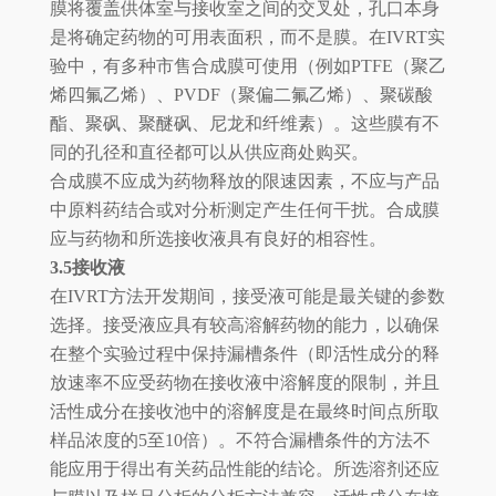
膜将覆盖供体室与接收室之间的交叉处，孔口本身
是将确定药物的可用表面积，而不是膜。在IVRT实
验中，有多种市售合成膜可使用（例如PTFE（聚乙
烯四氟乙烯）、PVDF（聚偏二氟乙烯）、聚碳酸
酯、聚砜、聚醚砜、尼龙和纤维素）。这些膜有不
同的孔径和直径都可以从供应商处购买。
合成膜不应成为药物释放的限速因素，不应与产品
中原料药结合或对分析测定产生任何干扰。合成膜
应与药物和所选接收液具有良好的相容性。
3.5接收液
在IVRT方法开发期间，接受液可能是最关键的参数
选择。接受液应具有较高溶解药物的能力，以确保
在整个实验过程中保持漏槽条件（即活性成分的释
放速率不应受药物在接收液中溶解度的限制，并且
活性成分在接收池中的溶解度是在最终时间点所取
样品浓度的5至10倍）。不符合漏槽条件的方法不
能应用于得出有关药品性能的结论。所选溶剂还应