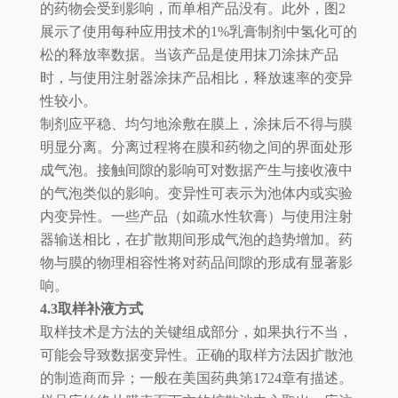
的药物会受到影响，而单相产品没有。此外，图2
展示了使用每种应用技术的1%乳膏制剂中氢化可的
松的释放率数据。当该产品是使用抹刀涂抹产品
时，与使用注射器涂抹产品相比，释放速率的变异
性较小。
制剂应平稳、均匀地涂敷在膜上，涂抹后不得与膜
明显分离。分离过程将在膜和药物之间的界面处形
成气泡。接触间隙的影响可对数据产生与接收液中
的气泡类似的影响。变异性可表示为池体内或实验
内变异性。一些产品（如疏水性软膏）与使用注射
器输送相比，在扩散期间形成气泡的趋势增加。药
物与膜的物理相容性将对药品间隙的形成有显著影
响。
4.3取样补液方式
取样技术是方法的关键组成部分，如果执行不当，
可能会导致数据变异性。正确的取样方法因扩散池
的制造商而异；一般在美国药典第1724章有描述。