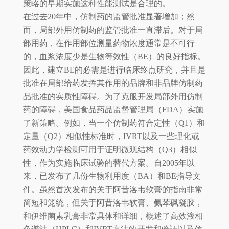
策略的早期实施这种性能测试是合理的。
在过去20年中，仿制药的监管批准显著增加；然
而，局部外用仿制药的监管批准一直滞后。对于局
部用药，在作用部位测量药物浓度通常是不可行
的，血浆浓度少是生物等效性（BE）的良好指标。
因此，建立BE的必需是进行临床终点研究，并且是
批准在局部给药发挥其作用的品牌和非品牌仿制药
品批准的实质性障碍。为了克服开发局部外用仿制
药的障碍，美国食品药品监督管理局（FDA）实施
了新策略。例如，当一个仿制药符合定性（Q1）和
定量（Q2）相似性标准时，IVRT以及一些理化或
药效动力学检测可用于证明微观结构（Q3）相似
性，作为实施临床试验的替代方案。自2005年以
来，已发布了几份生物利用度（BA）和BE指导文
件。虽然首次发布的关于阿昔洛韦软膏的指南非常
简短和笼统，但关于阿昔洛韦软膏、氨苯砜凝胶，
和伊维菌素乳膏非常具体和详细，概述了高效液相