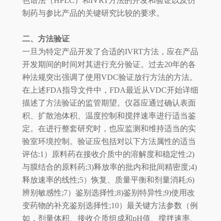
色谱法（HPLC）和IVRT方法的开发和验证以及仿
制药与参比产品的关键研究比较的要求。
二、方法验证
一旦为特定产品开发了合适的IVRT方法，应在产品
开发期间的时间对其进行充分验证。过去20年的各
种法规突出强调了使用VDC验证放行方法的方法。
在上述FDA指导文件中，FDA最近从VDC开始详细
描述了方法验证的监管期望。仪器应通过确认表面
积、扩散池体积、温度控制和搅拌速率进行适当鉴
定。在进行整套研究时，也应监测和维持适当的实
验室环境控制。验证应包括对以下方法属性的适当
评估:1）原料药在接收介质中的溶解度和稳定性;2)
与膜结合的原料药;3)释放率的批内和批间精密度;4)
释放速率的线性;5）恢复、质量平衡和剂量消耗;6)
辨别敏感性;7）鉴别选择性;8)鉴别特异性;9)使用改
变药物的补充鉴别选择性;10）最关键方法参数（例
如，剂量体积、接收介质组成和pH值、搅拌速率、