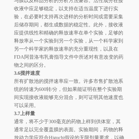
与膜以及样品分析的分析方法兼容。活性成分在接
收液中应足够稳定，以支持在适当温度下进行实
验，在必要时支持再次进样的分析时间或需要采集
后储存期间，都生成数据的稳定性。此外，接收液
应提供线性和精确的释放速率在单个实验，足够的
释放率从一个实验到另一个实验，从一个科学家到
另一个科学家的释放速率的充分重现性，以及在
FDA阿昔洛韦乳膏指导文件中所述对有意改变的药
物之间的区分。
3.6搅拌速度
所有扩散池的搅拌速率应一致。许多市售扩散池系
统的转速为600转/分，但如果能证明在整个实验期
间实现接收液能够充分混合，则可证明其他速度也
可以采用。
3.7上样量
通常，将不少于300毫克的药物上样到供体室，其
通常足以完全覆盖膜的表面。实验期间，药物的释
放动力学应符合Higuchi假设的无限剂量要求，以确